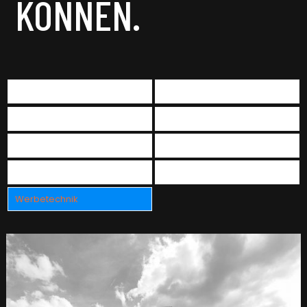
KÖNNEN.
All
Außenwerbung
Lasergravur
Leuchtreklame
Masonry-portfolio
Photo session
Referenzen
Werbemittel
Werbetechnik