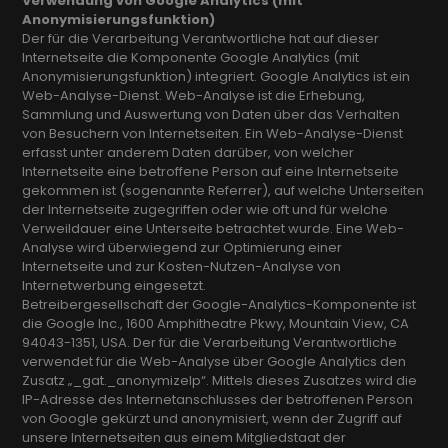
Verwendung von Google Analytics (mit
Anonymisierungsfunktion)
Der für die Verarbeitung Verantwortliche hat auf dieser
Internetseite die Komponente Google Analytics (mit
Anonymisierungsfunktion) integriert. Google Analytics ist ein
Web-Analyse-Dienst. Web-Analyse ist die Erhebung,
Sammlung und Auswertung von Daten über das Verhalten
von Besuchern von Internetseiten. Ein Web-Analyse-Dienst
erfasst unter anderem Daten darüber, von welcher
Internetseite eine betroffene Person auf eine Internetseite
gekommen ist (sogenannte Referrer), auf welche Unterseiten
der Internetseite zugegriffen oder wie oft und für welche
Verweildauer eine Unterseite betrachtet wurde. Eine Web-
Analyse wird überwiegend zur Optimierung einer
Internetseite und zur Kosten-Nutzen-Analyse von
Internetwerbung eingesetzt.
Betreibergesellschaft der Google-Analytics-Komponente ist
die Google Inc., 1600 Amphitheatre Pkwy, Mountain View, CA
94043-1351, USA. Der für die Verarbeitung Verantwortliche
verwendet für die Web-Analyse über Google Analytics den
Zusatz „_gat._anonymizeIp“. Mittels dieses Zusatzes wird die
IP-Adresse des Internetanschlusses der betroffenen Person
von Google gekürzt und anonymisiert, wenn der Zugriff auf
unsere Internetseiten aus einem Mitgliedstaat der