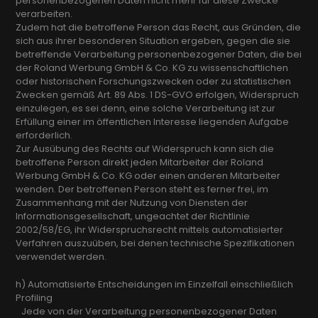
personenbezogenen Daten nicht mehr für diese Zwecke
verarbeiten.
Zudem hat die betroffene Person das Recht, aus Gründen, die
sich aus ihrer besonderen Situation ergeben, gegen die sie
betreffende Verarbeitung personenbezogener Daten, die bei
der Roland Werbung GmbH & Co. KG zu wissenschaftlichen
oder historischen Forschungszwecken oder zu statistischen
Zwecken gemäß Art. 89 Abs. 1 DS-GVO erfolgen, Widerspruch
einzulegen, es sei denn, eine solche Verarbeitung ist zur
Erfüllung einer im öffentlichen Interesse liegenden Aufgabe
erforderlich.
Zur Ausübung des Rechts auf Widerspruch kann sich die
betroffene Person direkt jeden Mitarbeiter der Roland
Werbung GmbH & Co. KG oder einen anderen Mitarbeiter
wenden. Der betroffenen Person steht es ferner frei, im
Zusammenhang mit der Nutzung von Diensten der
Informationsgesellschaft, ungeachtet der Richtlinie
2002/58/EG, ihr Widerspruchsrecht mittels automatisierter
Verfahren auszuüben, bei denen technische Spezifikationen
verwendet werden.
h) Automatisierte Entscheidungen im Einzelfall einschließlich
Profiling
Jede von der Verarbeitung personenbezogener Daten